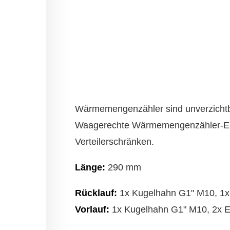
Wärme­mengen­zähler sind unver­zicht
Waage­rechte Wärme­mengen­zähler-Einb
Verteiler­schränken.
Länge:
290 mm
Rücklauf:
1x Kugel­hahn G1" M10, 1x 
Vorlauf:
1x Kugel­hahn G1" M10, 2x Ent­