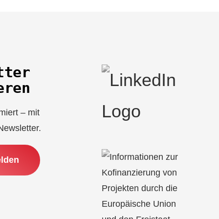
tter
eren
miert – mit
ewsletter.
elden