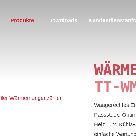
Produkte
Downloads
Kundendienstanfr
WÄRME
TT‑W
Waage­rechtes Ei
Pass­stück. Optima
Heiz- und Kühl­sy
einfache Wartung 