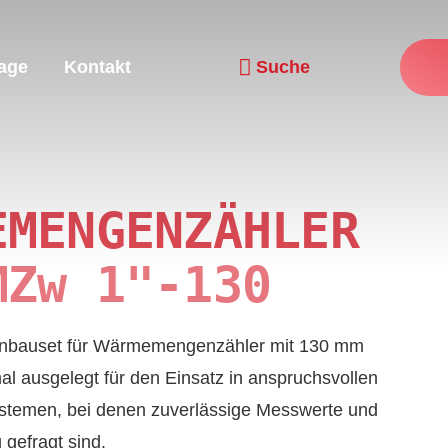
age
Kontakt
Suche
Navigation wiederholen
­MENGEN­ZÄHLER
MZw 1"-130
n­bau­set für Wärme­mengen­zähler mit 130 mm
l aus­ge­legt für den Einsatz in an­spruchs­vollen
stemen, bei denen zu­ver­lässige Mess­werte und
gefragt sind.