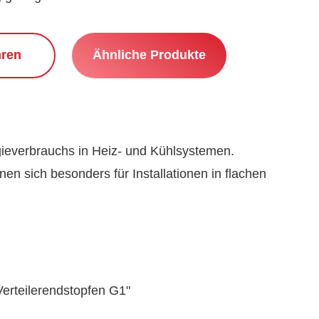
hren
Ähnliche Produkte
e­verbrauchs in Heiz- und Kühl­systemen.
en sich besonders für Installationen in flachen
erteiler­end­stopfen G1"