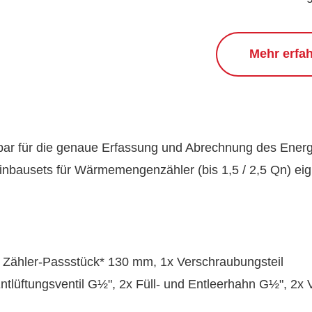
Mehr erfa
bar für die genaue Erfassung und Abrechnung des Energi
au­sets für Wärme­mengen­zähler (bis 1,5 / 2,5 Qn) eign
Zähler-Pass­stück* 130 mm, 1x Ver­schraub­ungsteil
lüftungs­ventil G½", 2x Füll- und Ent­leer­hahn G½", 2x V