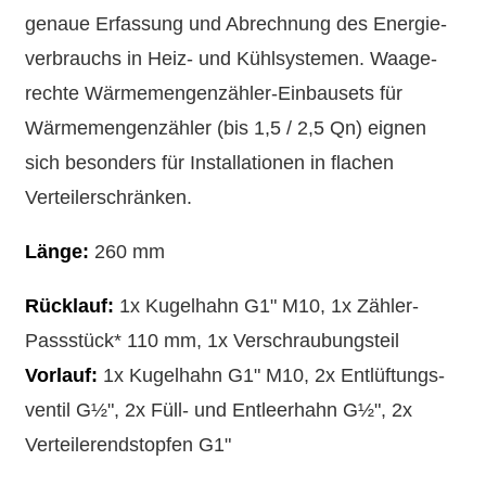
genaue Erfassung und Abrechnung des Energie­
verbrauchs in Heiz- und Kühl­systemen. Waage­
rechte Wärme­mengen­zähler-Einbau­sets für
Wärme­mengen­zähler (bis 1,5 / 2,5 Qn) eignen
sich besonders für Installationen in flachen
Verteiler­schränken.
Länge:
260 mm
Rücklauf:
1x Kugel­hahn G1" M10, 1x Zähler-
Pass­stück* 110 mm, 1x Ver­schraub­ungsteil
Vorlauf:
1x Kugel­hahn G1" M10, 2x Ent­lüftungs­
ventil G½", 2x Füll- und Ent­leer­hahn G½", 2x
Verteiler­end­stopfen G1"