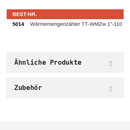
BEST-NR.
5014
Wärme­mengen­zähler TT‑WMZw 1"-110
Ähnliche Produkte
Zubehör