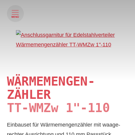
MENÜ
WÄRME­MENGEN­
ZÄHLER
TT‑WMZw 1"-110
Einbau­set für Wärme­mengen­zähler mit waage­
rechter Aus­richtung und 110 mm Pass­stück.