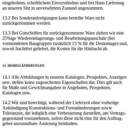
eingeholtem, schriftlichem Einverständnis und frei Haus Lieferung
an unseren Sitz in unversehrtem Zustand angenommen.
13.2 Bei Sonder­anfertigungen kann bestellte Ware nicht
zurückgenommen werden.
13.3 Bei Gutschriften für zurück­genommene Ware ziehen wir eine
25%ige Wieder­einlagerungs- und Be­arbeitungs­pauschale (bei
vormontierten Baugruppen zusätzlich 15 % für die Demontage) und,
soweit frachtfrei geliefert, die Kosten für die Hinfracht ab.
14. MODELL­ÄNDERUNGEN
14.1 Alle Abbildungen in unseren Katalogen, Prospekten, Anzeigen
usw. stellen keine zugesicherten Eigen­schaften dar. Dies gilt auch
für Maße und Gewichts­angaben in Angeboten, Prospekten,
Katalogen usw.
14.2 Wir sind berechtigt, während der Lieferzeit ohne vorherige
Ankündigung Konstruktions- und Format­änderungen sowie
Toleranzen, die lediglich eine Verbesserung darstellen, am Vertrags­
gegenstand vorzunehmen, sofern diese nicht eine für den Auftrag­
geber unzumutbare Änderung beinhalten.