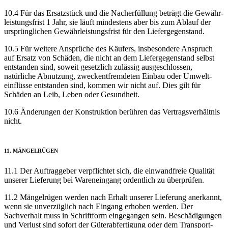
10.4 Für das Ersatzstück und die Nach­erfüllung beträgt die Gewähr­
leistungs­frist 1 Jahr, sie läuft mindestens aber bis zum Ablauf der
ursprünglichen Gewähr­leistungsfrist für den Liefer­gegenstand.
10.5 Für weitere Ansprüche des Käufers, insbesondere Anspruch
auf Ersatz von Schäden, die nicht an dem Liefer­gegenstand selbst
entstanden sind, soweit gesetzlich zulässig ausgeschlossen,
natürliche Abnutzung, zweck­entfremdeten Einbau oder Umwelt­
einflüsse entstanden sind, kommen wir nicht auf. Dies gilt für
Schäden an Leib, Leben oder Gesundheit.
10.6 Änderungen der Konstruktion berühren das Vertrags­verhältnis
nicht.
11. MÄNGEL­RÜGEN
11.1 Der Auftraggeber verpflichtet sich, die einwandfreie Qualität
unserer Lieferung bei Waren­eingang ordentlich zu überprüfen.
11.2 Mängelrügen werden nach Erhalt unserer Lieferung anerkannt,
wenn sie unverzüglich nach Eingang erhoben werden. Der
Sachverhalt muss in Schriftform eingegangen sein. Beschädigungen
und Verlust sind sofort der Güter­abfertigung oder dem Transport­