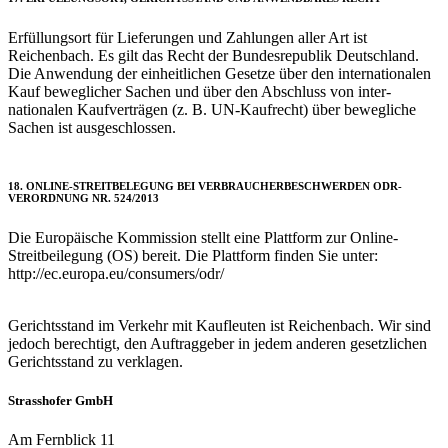
Erfüllungsort für Lieferungen und Zahlungen aller Art ist
Reichenbach. Es gilt das Recht der Bundes­republik Deutschland.
Die Anwendung der einheitlichen Gesetze über den internationalen
Kauf beweglicher Sachen und über den Abschluss von inter­
nationalen Kauf­verträgen (z. B. UN‑Kaufrecht) über bewegliche
Sachen ist ausgeschlossen.
18. ONLINE-STREIT­BE­LEGUNG BEI VER­BRAUCHER­BE­SCHWERDEN ODR-
VERORDNUNG NR. 524/2013
Die Europäische Kommission stellt eine Plattform zur Online-
Streitbeilegung (OS) bereit. Die Plattform finden Sie unter:
http://ec.europa.eu/consumers/odr/
Gerichtsstand im Verkehr mit Kaufleuten ist Reichenbach. Wir sind
jedoch berechtigt, den Auftraggeber in jedem anderen gesetzlichen
Gerichtsstand zu verklagen.
Strasshofer GmbH
Am Fernblick 11