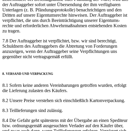
der Auftrag­geber sofort unter Übersendung der ihm verfügbaren
Unterlagen (z. B. Pfändungs­protokolle) benachrichtigen und den
Dritten auf unsere Eigentums­rechte hinweisen. Der Auftraggeber ist
verpflichtet, die uns durch Beein­trächtigung unserer Eigentums­
rechte und erforderlichen Abwehr­maßnahmen entstehenden Kosten
zu tragen.
7.8 Der Auftraggeber ist verpflichtet, bzw. wir sind berechtigt,
Schuldnern des Auftrag­gebers die Abtretung von Forderungen
anzuzeigen, wenn der Auftrag­geber seine Verpflichtungen uns
gegenüber nicht vertragsgemäß erfüllt.
8. VERSAND UND VERPACKUNG
8.1 Sofern keine anderen Verein­barungen getroffen wurden, erfolgt
die Lieferung zulasten des Käufers.
8.2 Unsere Preise verstehen sich einschließlich Karton­verpackung.
8.3 Teillieferungen sind zulässig.
8.4 Die Gefahr geht spätestens mit der Übergabe an einen Spediteur
bzw. ordnungs­gemäß ausgesuchten Verlader auf den Käufer über,
und zwar auch dann, wenn Teil­lieferungen erfolgen. Verzögert sich