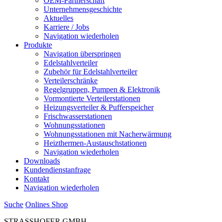
OEM-Partnerschaft
Unternehmensgeschichte
Aktuelles
Karriere / Jobs
Navigation wiederholen
Produkte
Navigation überspringen
Edelstahlverteiler
Zubehör für Edelstahlverteiler
Verteilerschränke
Regelgruppen, Pumpen & Elektronik
Vormontierte Verteilerstationen
Heizungsverteiler & Pufferspeicher
Frischwasserstationen
Wohnungsstationen
Wohnungsstationen mit Nacherwärmung
Heizthermen-Austauschstationen
Navigation wiederholen
Downloads
Kundendienstanfrage
Kontakt
Navigation wiederholen
Suche
Onlines
S
hop
STRASSHOFER GMBH