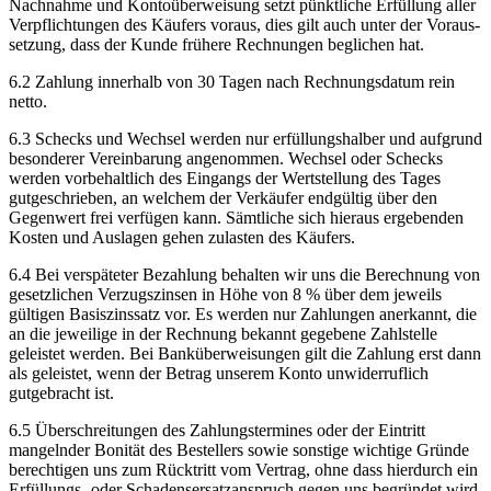
Nachnahme und Konto­über­weisung setzt pünktliche Erfüllung aller
Verpflichtungen des Käufers voraus, dies gilt auch unter der Voraus­
setzung, dass der Kunde frühere Rechnungen beglichen hat.
6.2 Zahlung innerhalb von 30 Tagen nach Rechnungsdatum rein
netto.
6.3 Schecks und Wechsel werden nur erfüllungs­halber und aufgrund
besonderer Vereinbarung angenommen. Wechsel oder Schecks
werden vorbehaltlich des Eingangs der Wertstellung des Tages
gutge­schrieben, an welchem der Verkäufer endgültig über den
Gegenwert frei verfügen kann. Sämtliche sich hieraus ergebenden
Kosten und Auslagen gehen zulasten des Käufers.
6.4 Bei verspäteter Bezahlung behalten wir uns die Berechnung von
gesetzlichen Verzugs­zinsen in Höhe von 8 % über dem jeweils
gültigen Basis­zinssatz vor. Es werden nur Zahlungen anerkannt, die
an die jeweilige in der Rechnung bekannt gegebene Zahlstelle
geleistet werden. Bei Bank­über­weisungen gilt die Zahlung erst dann
als geleistet, wenn der Betrag unserem Konto unwider­ruflich
gutgebracht ist.
6.5 Überschreitungen des Zahlungs­termines oder der Eintritt
mangelnder Bonität des Bestellers sowie sonstige wichtige Gründe
berechtigen uns zum Rücktritt vom Vertrag, ohne dass hierdurch ein
Erfüllungs- oder Schadens­ersatz­anspruch gegen uns begründet wird.