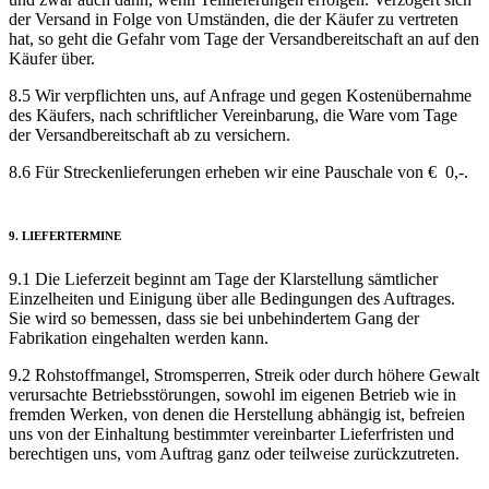
der Versand in Folge von Umständen, die der Käufer zu vertreten
hat, so geht die Gefahr vom Tage der Versandbereitschaft an auf den
Käufer über.
8.5 Wir verpflichten uns, auf Anfrage und gegen Kosten­übernahme
des Käufers, nach schriftlicher Vereinbarung, die Ware vom Tage
der Versand­bereit­schaft ab zu versichern.
8.6 Für Strecken­lieferungen erheben wir eine Pauschale von € 0,-.
9. LIEFER­TERMINE
9.1 Die Lieferzeit beginnt am Tage der Klarstellung sämtlicher
Einzelheiten und Einigung über alle Bedingungen des Auftrages.
Sie wird so bemessen, dass sie bei unbehindertem Gang der
Fabrikation eingehalten werden kann.
9.2 Rohstoffmangel, Stromsperren, Streik oder durch höhere Gewalt
verursachte Betriebs­störungen, sowohl im eigenen Betrieb wie in
fremden Werken, von denen die Herstellung abhängig ist, befreien
uns von der Einhaltung bestimmter vereinbarter Liefer­fristen und
berechtigen uns, vom Auftrag ganz oder teilweise zurückzutreten.