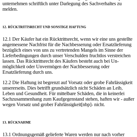
unternehmen schriftlich unter Darlegung des Sachverhaltes zu
melden.
12. RÜCKTRITTS­RECHT UND SONSTIGE HAFTUNG
12.1 Der Käufer hat ein Rücktritts­recht, wenn wir eine uns gestellte
angemessene Nachfrist für die Nachbesserung oder Ersatz­lieferung
bezüglich eines von uns zu vertretenden Mangels im Sinne der
Liefer­bedingungen durch unser Verschulden fruchtlos verstreichen
lassen. Das Rück­tritts­recht des Käufers besteht auch bei Un­
möglichkeit oder Unvermögen der Nachbesserung oder
Ersatzlieferung durch uns.
12.2 Die Haftung ist begrenzt auf Vorsatz oder grobe Fahrlässigkeit
unsererseits. Dies betrifft grundsätzlich nicht Schäden an Leib,
Leben und Gesundheit. Für mittelbare Schäden, die in keinerlei
Sach­zusammen­hang zum Kauf­gegen­stand stehen, haften wir - außer
wegen Vorsatz und grober Fahrlässigkeit[nbp]- nicht.
13. RÜCKNAHME
13.1 Ordnungsgemäß gelieferte Waren werden nur nach vorher