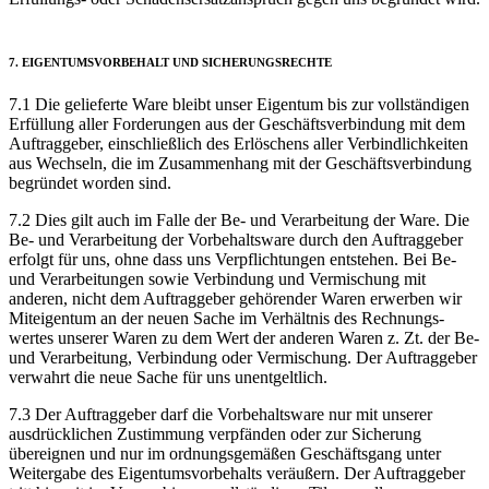
7. EIGENTUMS­VOR­BEHALT UND SICHERUNGS­RECHTE
7.1 Die gelieferte Ware bleibt unser Eigentum bis zur vollständigen
Erfüllung aller Forderungen aus der Geschäfts­verbindung mit dem
Auftrag­geber, einschließlich des Erlöschens aller Verbind­lichkeiten
aus Wechseln, die im Zusammen­hang mit der Geschäfts­verbindung
begründet worden sind.
7.2 Dies gilt auch im Falle der Be- und Verarbeitung der Ware. Die
Be- und Verarbeitung der Vorbe­haltsware durch den Auftrag­geber
erfolgt für uns, ohne dass uns Verpflichtungen entstehen. Bei Be-
und Verarbeitungen sowie Verbindung und Vermischung mit
anderen, nicht dem Auftrag­geber gehörender Waren erwerben wir
Miteigentum an der neuen Sache im Verhältnis des Rechnungs­
wertes unserer Waren zu dem Wert der anderen Waren z. Zt. der Be-
und Verarbeitung, Verbindung oder Vermischung. Der Auftraggeber
verwahrt die neue Sache für uns unentgeltlich.
7.3 Der Auftraggeber darf die Vorbehalts­ware nur mit unserer
ausdrücklichen Zustimmung verpfänden oder zur Sicherung
übereignen und nur im ordnungs­gemäßen Geschäftsgang unter
Weitergabe des Eigentums­vorbehalts veräußern. Der Auftraggeber