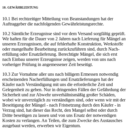
10. GEWÄHR­LEISTUNG
10.1 Bei rechtzeitiger Mitteilung von Bean­standungen hat der
Auftrag­geber die nachfolgenden Gewähr­leistungs­rechte.
10.2 Sämtliche Erzeugnisse sind vor dem Versand sorgfältig geprüft.
Wir haften für die Dauer von 2 Jahren nach Lieferung für Mängel an
unseren Erzeugnissen, die auf fehlerhafte Konstruktion, Werkstoffe
oder mangel­hafte Bearbeitung zurück­zuführen sind, durch Nach­
erfüllung oder Ersatz­lieferung. Berechtigte Mängel, die sich erst
nach Einbau unserer Erzeugnisse zeigen, werden von uns nach
vorheriger Prüfung in angemessener Zeit beseitigt.
10.3 Zur Vornahme aller uns nach billigem Ermessen notwendig
erscheinenden Nach­erfüllungen und Ersatz­lieferungen hat der
Käufer nach Verständigung mit uns die erforderliche Zeit und
Gelegenheit zu geben. Nur in dringenden Fällen der Gefährdung der
Sicherheit und zur Abwehr unver­hältnismäßig großer Schäden,
wobei wir unverzüglich zu verständigen sind, oder wenn wir mit der
Beseitigung der Mängel - nach Fristsetzung durch den Käufer - in
Verzug sind, hat dieser das Recht, den Mangel selbst oder durch
Dritte beseitigen zu lassen und von uns Ersatz der notwendigen
Kosten zu verlangen. An Teilen, die zum Zwecke des Austausches
ausgebaut werden, erwerben wir Eigentum.