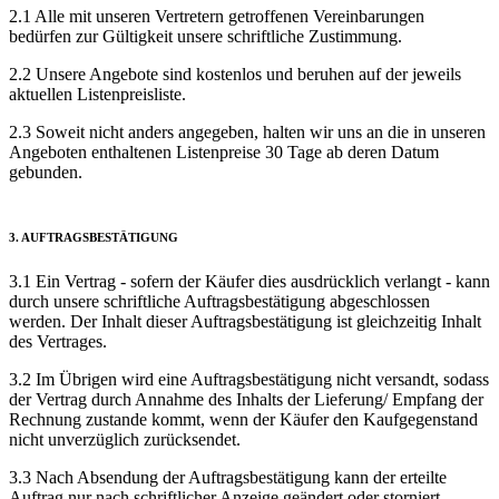
2.1 Alle mit unseren Vertretern getroffenen Verein­barungen
bedürfen zur Gültigkeit unsere schriftliche Zustimmung.
2.2 Unsere Angebote sind kostenlos und beruhen auf der jeweils
aktuellen Listen­preisliste.
2.3 Soweit nicht anders angegeben, halten wir uns an die in unseren
Angeboten enthaltenen Listenpreise 30 Tage ab deren Datum
gebunden.
3. AUFTRAGS­BESTÄTIGUNG
3.1 Ein Vertrag - sofern der Käufer dies ausdrücklich verlangt - kann
durch unsere schriftliche Auftrags­bestätigung abge­schlossen
werden. Der Inhalt dieser Auftrags­bestätigung ist gleichzeitig Inhalt
des Vertrages.
3.2 Im Übrigen wird eine Auftrags­bestätigung nicht versandt, sodass
der Vertrag durch Annahme des Inhalts der Lieferung­/ Empfang der
Rechnung zustande kommt, wenn der Käufer den Kauf­gegenstand
nicht unverzüglich zurücksendet.
3.3 Nach Absendung der Auftrags­bestätigung kann der erteilte
Auftrag nur nach schriftlicher Anzeige geändert oder storniert