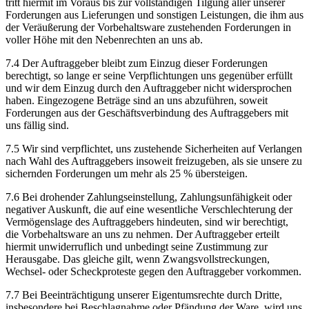
tritt hiermit im Voraus bis zur voll­ständigen Tilgung aller unserer
Forderungen aus Lieferungen und sonstigen Leistungen, die ihm aus
der Veräußerung der Vor­behalts­ware zustehenden Forderungen in
voller Höhe mit den Neben­rechten an uns ab.
7.4 Der Auftraggeber bleibt zum Einzug dieser Forderungen
berechtigt, so lange er seine Verpflichtungen uns gegenüber erfüllt
und wir dem Einzug durch den Auftrag­geber nicht wider­sprochen
haben. Eingezogene Beträge sind an uns abzuführen, soweit
Forderungen aus der Geschäfts­verbindung des Auftrag­gebers mit
uns fällig sind.
7.5 Wir sind verpflichtet, uns zustehende Sicherheiten auf Verlangen
nach Wahl des Auftrag­gebers insoweit freizugeben, als sie unsere zu
sichernden Forderungen um mehr als 25 % übersteigen.
7.6 Bei drohender Zahlungs­einstellung, Zahlungs­unfähigkeit oder
negativer Auskunft, die auf eine wesentliche Verschlechterung der
Vermögens­lage des Auftrag­gebers hindeuten, sind wir berechtigt,
die Vorbehalts­ware an uns zu nehmen. Der Auftrag­geber erteilt
hiermit unwiderruflich und unbedingt seine Zustimmung zur
Heraus­gabe. Das gleiche gilt, wenn Zwangs­voll­streckungen,
Wechsel- oder Scheck­proteste gegen den Auftraggeber vorkommen.
7.7 Bei Beein­trächtigung unserer Eigentums­rechte durch Dritte,
insbesondere bei Beschlag­nahme oder Pfändung der Ware, wird uns