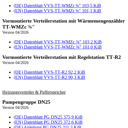
(DE) Datenblatt VVS‑TT‑WMZr ¾"
103,5 KiB
(EN) Datenblatt VVS‑TT‑WMZr ¾"
101,1 KiB
Vormontierte Verteilerstation mit Wärmemengenzähler
TT‑WMZc ¾"
Version 04/2026
(DE) Datenblatt VVS‑TT‑WMZc ¾"
103,2 KiB
(EN) Datenblatt VVS‑TT‑WMZc ¾"
101,0 KiB
Vormontierte Verteilerstation mit Regelstation TT‑R2
Version 04/2026
(DE) Datenblatt VVS‑TT‑R2
92,2 KiB
(EN) Datenblatt VVS‑TT‑R2
90,3 KiB
Heizungs­verteiler & Puffer­speicher
Pumpengruppe DN25
Version 04/2026
(DE) Datenblatt PG DN25
375,9 KiB
(EN) Datenblatt PG DN25
372,6 KiB
(DE) Anleitung PG DN25
211,3 KiB