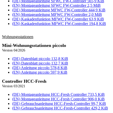
(DE) Montageanleitung SFWC FW-Controller
565,9 KiB
(EN) Montageanleitung SFWC FW-Controller
2,5 MiB
(DE) Montageanleitung MFWC FW-Controller
444,9 KiB
(EN) Montageanleitung MFWC FW-Controller
2,0 MiB
(DE) Kaskadenfunktion MFWC FW-Controller
63,9 KiB
(EN) Kaskadenfunktion MFWC FW-Controller
194,8 KiB
Wohnungs­stationen
Mini-Wohnungs­stationen piccolo
Version 04/2026
(DE) Datenblatt piccolo
132,8 KiB
(EN) Datenblatt piccolo
132,7 KiB
(DE) Anleitung piccolo
578,8 KiB
(EN) Anleitung piccolo
597,9 KiB
Controller HCC-Fresh
Version 03/2021
(DE) Montageanleitung HCC-Fresh Controller
733,5 KiB
(EN) Montageanleitung HCC-Fresh Controller
906,0 KiB
(DE) Gebrauchsanleitung HCC-Fresh-Controller
99,7 KiB
(EN) Gebrauchsanleitung HCC-Fresh-Controller
429,2 KiB