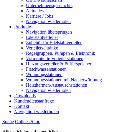
OEM-Partnerschaft
Unternehmensgeschichte
Aktuelles
Karriere / Jobs
Navigation wiederholen
Produkte
Navigation überspringen
Edelstahlverteiler
Zubehör für Edelstahlverteiler
Verteilerschränke
Regelgruppen, Pumpen & Elektronik
Vormontierte Verteilerstationen
Heizungsverteiler & Pufferspeicher
Frischwasserstationen
Wohnungsstationen
Wohnungsstationen mit Nacherwärmung
Heizthermen-Austauschstationen
Navigation wiederholen
Downloads
Kundendienstanfrage
Kontakt
Navigation wiederholen
Suche
Onlines
S
hop
Alles wichtige auf einen Blick