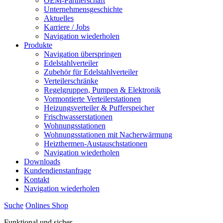
OEM-Partnerschaft
Unternehmensgeschichte
Aktuelles
Karriere / Jobs
Navigation wiederholen
Produkte
Navigation überspringen
Edelstahlverteiler
Zubehör für Edelstahlverteiler
Verteilerschränke
Regelgruppen, Pumpen & Elektronik
Vormontierte Verteilerstationen
Heizungsverteiler & Pufferspeicher
Frischwasserstationen
Wohnungsstationen
Wohnungsstationen mit Nacherwärmung
Heizthermen-Austauschstationen
Navigation wiederholen
Downloads
Kundendienstanfrage
Kontakt
Navigation wiederholen
Suche
Onlines
S
hop
Funktional und sicher