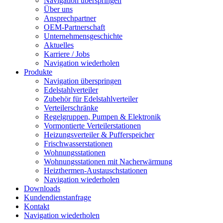
Navigation überspringen
Über uns
Ansprechpartner
OEM-Partnerschaft
Unternehmensgeschichte
Aktuelles
Karriere / Jobs
Navigation wiederholen
Produkte
Navigation überspringen
Edelstahlverteiler
Zubehör für Edelstahlverteiler
Verteilerschränke
Regelgruppen, Pumpen & Elektronik
Vormontierte Verteilerstationen
Heizungsverteiler & Pufferspeicher
Frischwasserstationen
Wohnungsstationen
Wohnungsstationen mit Nacherwärmung
Heizthermen-Austauschstationen
Navigation wiederholen
Downloads
Kundendienstanfrage
Kontakt
Navigation wiederholen