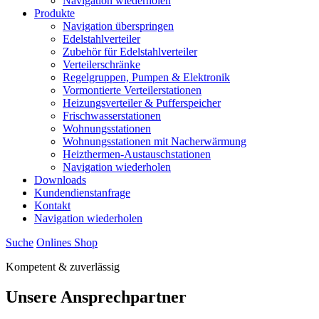
Navigation wiederholen
Produkte
Navigation überspringen
Edelstahlverteiler
Zubehör für Edelstahlverteiler
Verteilerschränke
Regelgruppen, Pumpen & Elektronik
Vormontierte Verteilerstationen
Heizungsverteiler & Pufferspeicher
Frischwasserstationen
Wohnungsstationen
Wohnungsstationen mit Nacherwärmung
Heizthermen-Austauschstationen
Navigation wiederholen
Downloads
Kundendienstanfrage
Kontakt
Navigation wiederholen
Suche
Onlines
S
hop
Kompetent & zuverlässig
Unsere Ansprech­partner