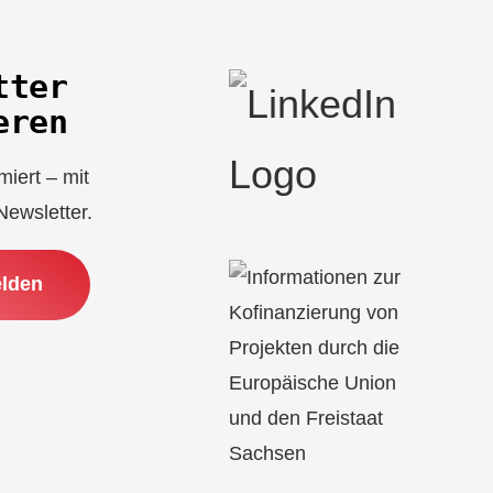
tter
eren
miert – mit
ewsletter.
elden