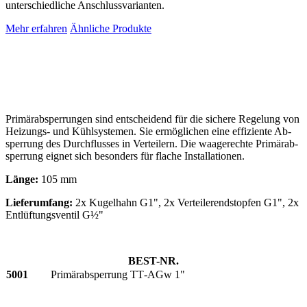
unter­schiedliche An­schluss­varianten.
Mehr erfahren
Ähnliche Produkte
Primär­ab­sperrungen sind ent­scheidend für die sichere Regel­ung von
Heizungs- und Kühl­systemen. Sie er­möglichen eine effiziente Ab­
sperrung des Durch­flusses in Verteilern. Die waage­rechte Primär­ab­
sperrung eignet sich besonders für flache Installationen.
Länge:
105 mm
Lieferumfang:
2x Kugel­hahn G1", 2x Verteiler­end­stopfen G1", 2x
Ent­lüftungs­ventil G½"
BEST-NR.
5001
Primär­ab­sperrung TT‑AGw 1"