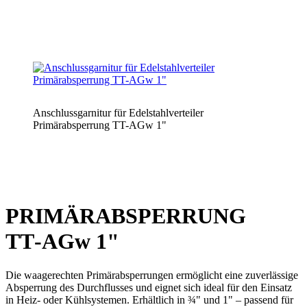
Anschlussgarnitur für Edelstahlverteiler
Primärabsperrung TT-AGw 1"
PRIMÄR­AB­SPERRUNG
TT‑AGw 1"
Die waage­rechten Primär­ab­sperrungen er­möglicht eine zuver­lässige
Absperr­ung des Durch­flusses und eignet sich ideal für den Einsatz
in Heiz- oder Kühl­systemen. Erhältlich in ¾" und 1" – passend für