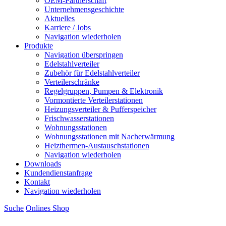
OEM-Partnerschaft
Unternehmensgeschichte
Aktuelles
Karriere / Jobs
Navigation wiederholen
Produkte
Navigation überspringen
Edelstahlverteiler
Zubehör für Edelstahlverteiler
Verteilerschränke
Regelgruppen, Pumpen & Elektronik
Vormontierte Verteilerstationen
Heizungsverteiler & Pufferspeicher
Frischwasserstationen
Wohnungsstationen
Wohnungsstationen mit Nacherwärmung
Heizthermen-Austauschstationen
Navigation wiederholen
Downloads
Kundendienstanfrage
Kontakt
Navigation wiederholen
Suche
Onlines
S
hop