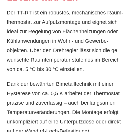
Der TT-RT ist ein robustes, mechanisches Raum­
thermostat zur Aufputz­montage und eignet sich
ideal zur Regelung von Flächen­heizungen oder
Kühl­an­wendungen in Wohn- und Gewerbe­
objekten. Über den Dreh­regler lässt sich die ge­
wünschte Raum­temperatur stufenlos im Bereich
von ca. 5 °C bis 30 °C einstellen.
Dank der bewährten Bimetall­technik mit einer
Hysterese von ca. 0,5 K arbeitet der Thermostat
präzise und zuver­lässig – auch bei langsamen
Temperatur­ver­änderungen. Die Montage erfolgt
un­kompliziert auf eine Unter­putz­dose oder direkt
auf der Wand (4-Loch-Befestigung).