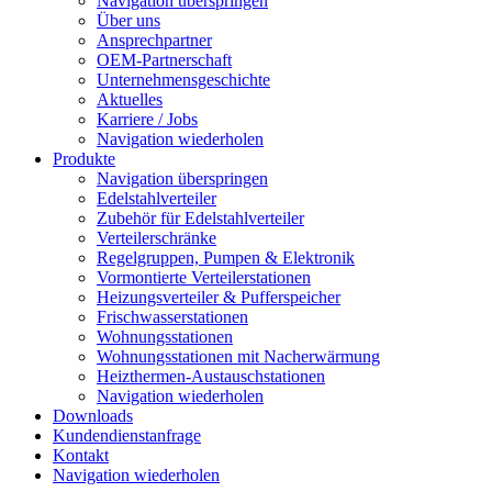
Navigation überspringen
Über uns
Ansprechpartner
OEM-Partnerschaft
Unternehmensgeschichte
Aktuelles
Karriere / Jobs
Navigation wiederholen
Produkte
Navigation überspringen
Edelstahlverteiler
Zubehör für Edelstahlverteiler
Verteilerschränke
Regelgruppen, Pumpen & Elektronik
Vormontierte Verteilerstationen
Heizungsverteiler & Pufferspeicher
Frischwasserstationen
Wohnungsstationen
Wohnungsstationen mit Nacherwärmung
Heizthermen-Austauschstationen
Navigation wiederholen
Downloads
Kundendienstanfrage
Kontakt
Navigation wiederholen